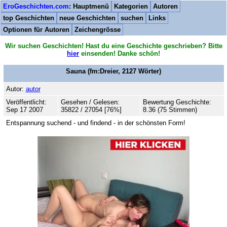
EroGeschichten.com
: Hauptmenü
Kategorien
Autoren
top Geschichten
neue Geschichten
suchen
Links
Optionen für Autoren
Zeichengrösse
Wir suchen Geschichten! Hast du eine Geschichte geschrieben? Bitte
hier
einsenden! Danke schön!
Sauna
(fm:Dreier,
2127
Wörter)
Autor:
autor
Veröffentlicht:
Gesehen / Gelesen:
Bewertung Geschichte:
Sep 17 2007
35822 / 27054 [76%]
8.36 (75 Stimmen)
Entspannung suchend - und findend - in der schönsten Form!