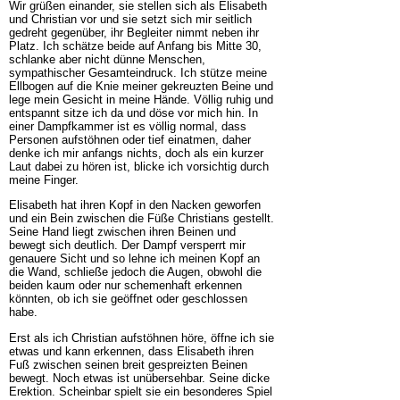
Wir grüßen einander, sie stellen sich als Elisabeth
und Christian vor und sie setzt sich mir seitlich
gedreht gegenüber, ihr Begleiter nimmt neben ihr
Platz. Ich schätze beide auf Anfang bis Mitte 30,
schlanke aber nicht dünne Menschen,
sympathischer Gesamteindruck. Ich stütze meine
Ellbogen auf die Knie meiner gekreuzten Beine und
lege mein Gesicht in meine Hände. Völlig ruhig und
entspannt sitze ich da und döse vor mich hin. In
einer Dampfkammer ist es völlig normal, dass
Personen aufstöhnen oder tief einatmen, daher
denke ich mir anfangs nichts, doch als ein kurzer
Laut dabei zu hören ist, blicke ich vorsichtig durch
meine Finger.
Elisabeth hat ihren Kopf in den Nacken geworfen
und ein Bein zwischen die Füße Christians gestellt.
Seine Hand liegt zwischen ihren Beinen und
bewegt sich deutlich. Der Dampf versperrt mir
genauere Sicht und so lehne ich meinen Kopf an
die Wand, schließe jedoch die Augen, obwohl die
beiden kaum oder nur schemenhaft erkennen
könnten, ob ich sie geöffnet oder geschlossen
habe.
Erst als ich Christian aufstöhnen höre, öffne ich sie
etwas und kann erkennen, dass Elisabeth ihren
Fuß zwischen seinen breit gespreizten Beinen
bewegt. Noch etwas ist unübersehbar. Seine dicke
Erektion. Scheinbar spielt sie ein besonderes Spiel