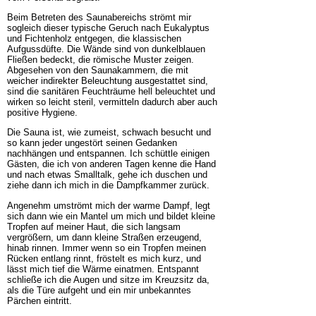
Beim Betreten des Saunabereichs strömt mir
sogleich dieser typische Geruch nach Eukalyptus
und Fichtenholz entgegen, die klassischen
Aufgussdüfte. Die Wände sind von dunkelblauen
Fließen bedeckt, die römische Muster zeigen.
Abgesehen von den Saunakammern, die mit
weicher indirekter Beleuchtung ausgestattet sind,
sind die sanitären Feuchträume hell beleuchtet und
wirken so leicht steril, vermitteln dadurch aber auch
positive Hygiene.
Die Sauna ist, wie zumeist, schwach besucht und
so kann jeder ungestört seinen Gedanken
nachhängen und entspannen. Ich schüttle einigen
Gästen, die ich von anderen Tagen kenne die Hand
und nach etwas Smalltalk, gehe ich duschen und
ziehe dann ich mich in die Dampfkammer zurück.
Angenehm umströmt mich der warme Dampf, legt
sich dann wie ein Mantel um mich und bildet kleine
Tropfen auf meiner Haut, die sich langsam
vergrößern, um dann kleine Straßen erzeugend,
hinab rinnen. Immer wenn so ein Tropfen meinen
Rücken entlang rinnt, fröstelt es mich kurz, und
lässt mich tief die Wärme einatmen. Entspannt
schließe ich die Augen und sitze im Kreuzsitz da,
als die Türe aufgeht und ein mir unbekanntes
Pärchen eintritt.