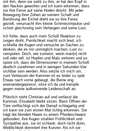
mit ihm, denn sie sieht zu ihm, er hat den Kopf in
den Nacken geworfen und ich kann erkennen, dass
sie ihre Ferse auf seine Hoden drückt. Mit jeder
Bewegung ihrer Zehen an seinem Schaft und
Berührung der Eichel dreht sie so ihre Ferse
gezielt, verursacht ihm kleine Schmerzimpulse und
schürt gleichzeitig sein Verlangen und seine Lust.
Ich fühle, dass auch mein Schoß Reaktion zu
zeigen droht, Peinlichkeit macht sich breit, ich
schließe die Augen und versuche an Sachen zu
denken, die es mir unmöglich machen, Lust zu
verspüren. Doch, wie zumeist, wenn man(n) nicht
soll oder will, ist Hopfen und Malz verloren und so
spüre ich, dass die Dimensionen in meinem Schoß
deutlich zunehmen und in wenigen Sekunden klar
sichtbar sein werden. Also setzte ich mich um,
zum Verlassen der Kammer ist es leider zu spät.
Etwas nach vorne gebeugt, die Beine eng
aneinandergepresst, sitze ich da und kämpfe
gegen meine aufkeimende Leidenschaft an.
Plötzlich steht Christian auf und verlässt die
Kammer, Elisabeth bleibt sitzen. Beim Öffnen der
Türe verflüchtigt sich der Dampf schlagartig und
ich kann sie zum ersten Mal richtig erkennen. Sie
trägt die blonden Haare zu einem Pferdeschwanz
gebunden, ihre Augen strahlen Fröhlichkeit und
Sympathie aus, sie ist schlank, doch nicht dünn,
Weiblichkeit dominiert ihre Kurven. Als ich sie