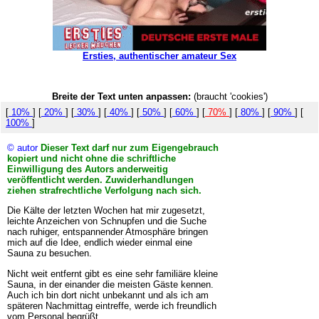
Ersties, authentischer amateur Sex
Breite der Text unten anpassen:
(braucht 'cookies')
[
10%
] [
20%
] [
30%
] [
40%
] [
50%
] [
60%
] [
70%
] [
80%
] [
90%
] [
100%
]
© autor
Dieser Text darf nur zum Eigengebrauch
kopiert und nicht ohne die schriftliche
Einwilligung des Autors anderweitig
veröffentlicht werden. Zuwiderhandlungen
ziehen strafrechtliche Verfolgung nach sich.
Die Kälte der letzten Wochen hat mir zugesetzt,
leichte Anzeichen von Schnupfen und die Suche
nach ruhiger, entspannender Atmosphäre bringen
mich auf die Idee, endlich wieder einmal eine
Sauna zu besuchen.
Nicht weit entfernt gibt es eine sehr familiäre kleine
Sauna, in der einander die meisten Gäste kennen.
Auch ich bin dort nicht unbekannt und als ich am
späteren Nachmittag eintreffe, werde ich freundlich
vom Personal begrüßt.