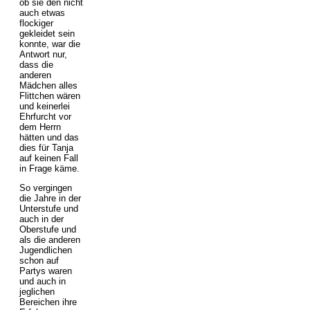
ob sie den nicht
auch etwas
flockiger
gekleidet sein
konnte, war die
Antwort nur,
dass die
anderen
Mädchen alles
Flittchen wären
und keinerlei
Ehrfurcht vor
dem Herrn
hätten und das
dies für Tanja
auf keinen Fall
in Frage käme.
So vergingen
die Jahre in der
Unterstufe und
auch in der
Oberstufe und
als die anderen
Jugendlichen
schon auf
Partys waren
und auch in
jeglichen
Bereichen ihre