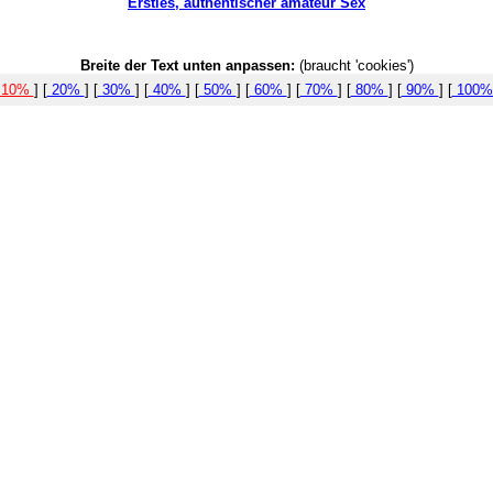
Ersties, authentischer amateur Sex
Breite der Text unten anpassen:
(braucht 'cookies')
10%
] [
20%
] [
30%
] [
40%
] [
50%
] [
60%
] [
70%
] [
80%
] [
90%
] [
100