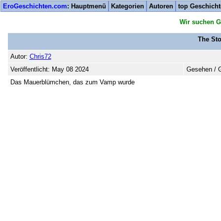
EroGeschichten.com
: Hauptmenü
Kategorien
Autoren
top Geschich
Wir suchen G
The Sto
Autor:
Chris72
Veröffentlicht: May 08 2024
Gesehen / G
Das Mauerblümchen, das zum Vamp wurde