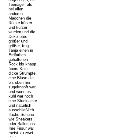
Teenager, als
bei allen
anderen
Mädchen die
Röcke kürzer
und kürzer
wurden und die
Dekolletés
größer und
größer, trug
Tanja einen in
Erdfarben
gehaltenen
Rock bis knapp
übers Knie,
dicke Strümpfe,
eine Bluse die
bis oben hin
zugeknöpft war
und wenn es
kühl war noch
eine Strickjacke
und natürlich
ausschließlich
flache Schuhe
wie Sneakers
oder Ballerinas.
Ihre Frisur war
meist zu zwei