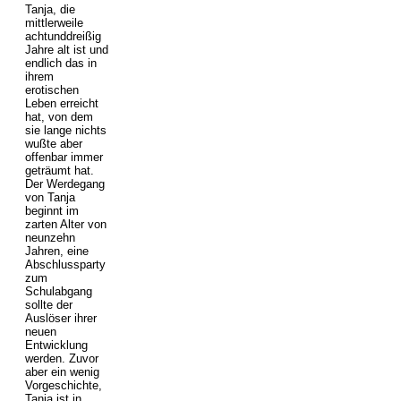
Tanja, die
mittlerweile
achtunddreißig
Jahre alt ist und
endlich das in
ihrem
erotischen
Leben erreicht
hat, von dem
sie lange nichts
wußte aber
offenbar immer
geträumt hat.
Der Werdegang
von Tanja
beginnt im
zarten Alter von
neunzehn
Jahren, eine
Abschlussparty
zum
Schulabgang
sollte der
Auslöser ihrer
neuen
Entwicklung
werden. Zuvor
aber ein wenig
Vorgeschichte,
Tanja ist in