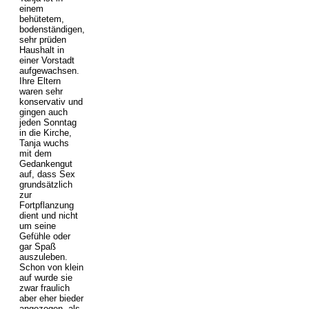
einem
behütetem,
bodenständigen,
sehr prüden
Haushalt in
einer Vorstadt
aufgewachsen.
Ihre Eltern
waren sehr
konservativ und
gingen auch
jeden Sonntag
in die Kirche,
Tanja wuchs
mit dem
Gedankengut
auf, dass Sex
grundsätzlich
zur
Fortpflanzung
dient und nicht
um seine
Gefühle oder
gar Spaß
auszuleben.
Schon von klein
auf wurde sie
zwar fraulich
aber eher bieder
angezogen, als