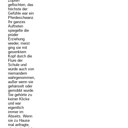
Zöpfen
geflochten, das
höchste der
Gefühle war ein
Pferdeschwanz.
Ihr ganzes
Auftreten
spiegelte die
prüder
Erziehung
wieder, meist
ging sie mit
gesenktem
Kopf durch die
Flure der
Schule und
wurde auch von
niemandem
wahrgenommen,
außer wenn sie
gehänselt oder
gemobbt wurde.
Sie gehörte zu
keiner Klicke
und war
eigentlich
immer im
Abseits. Wenn
sie zu Hause
mal anfragte,