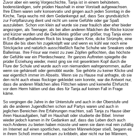
Zuvor aber ein wenig Vorgeschichte, Tanja ist in einem behütetem,
bodenständigen, sehr prüden Haushalt in einer Vorstadt aufgewachsen.
Ihre Eltern waren sehr konservativ und gingen auch jeden Sonntag in die
Kirche, Tanja wuchs mit dem Gedankengut auf, dass Sex grundsätzlich
zur Fortpflanzung dient und nicht um seine Gefühle oder gar Spaß
auszuleben. Schon von klein auf wurde sie zwar fraulich aber eher bieder
angezogen, als Teenager, als bei allen anderen Mädchen die Röcke kürzer
und kürzer wurden und die Dekolletés größer und größer, trug Tanja einen
in Erdfarben gehaltenen Rock bis knapp übers Knie, dicke Strümpfe, eine
Bluse die bis oben hin zugeknöpft war und wenn es kühl war noch eine
Strickjacke und natürlich ausschließlich flache Schuhe wie Sneakers oder
Ballerinas. Ihre Frisur war meist zu zwei Zöpfen geflochten, das höchste
der Gefühle war ein Pferdeschwanz. Ihr ganzes Auftreten spiegelte die
prüder Erziehung wieder, meist ging sie mit gesenktem Kopf durch die
Flure der Schule und wurde auch von niemandem wahrgenommen, außer
wenn sie gehänselt oder gemobbt wurde. Sie gehörte zu keiner Klicke und
war eigentlich immer im Abseits. Wenn sie zu Hause mal anfragte, ob sie
den nicht auch etwas flockiger gekleidet sein konnte, war die Antwort nur,
dass die anderen Mädchen alles Flittchen wären und keinerlei Ehrfurcht
vor dem Herrn hätten und das dies für Tanja auf keinen Fall in Frage
käme.
So vergingen die Jahre in der Unterstufe und auch in der Oberstufe und
als die anderen Jugendlichen schon auf Partys waren und auch in
jeglichen Bereichen ihre Erfahrungen machten, saß Tanja zu Hause über
ihren Hausaufgaben, half im Haushalt oder studierte die Bibel. Immer
wieder jedoch kamen in ihr Gedanken auf, dass das Leben doch auch
noch Anderes zu bieten haben müsste und wenn sie dann mal rein zufällig
im Internet auf einen sportlichen, nackten Männerkörper stieß, begann es
in ihrem Schoß immer seltsam zu kribbeln, aber nicht nur bei Männern,