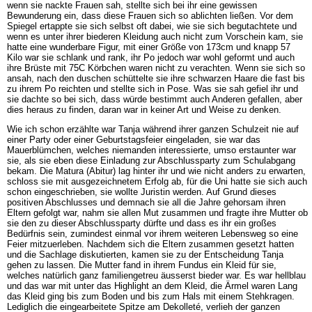
wenn sie nackte Frauen sah, stellte sich bei ihr eine gewissen
Bewunderung ein, dass diese Frauen sich so ablichten ließen. Vor dem
Spiegel ertappte sie sich selbst oft dabei, wie sie sich begutachtete und
wenn es unter ihrer biederen Kleidung auch nicht zum Vorschein kam, sie
hatte eine wunderbare Figur, mit einer Größe von 173cm und knapp 57
Kilo war sie schlank und rank, ihr Po jedoch war wohl geformt und auch
ihre Brüste mit 75C Körbchen waren nicht zu verachten. Wenn sie sich so
ansah, nach den duschen schüttelte sie ihre schwarzen Haare die fast bis
zu ihrem Po reichten und stellte sich in Pose. Was sie sah gefiel ihr und
sie dachte so bei sich, dass würde bestimmt auch Anderen gefallen, aber
dies heraus zu finden, daran war in keiner Art und Weise zu denken.
Wie ich schon erzählte war Tanja während ihrer ganzen Schulzeit nie auf
einer Party oder einer Geburtstagsfeier eingeladen, sie war das
Mauerblümchen, welches niemanden interessierte, umso erstaunter war
sie, als sie eben diese Einladung zur Abschlussparty zum Schulabgang
bekam. Die Matura (Abitur) lag hinter ihr und wie nicht anders zu erwarten,
schloss sie mit ausgezeichnetem Erfolg ab, für die Uni hatte sie sich auch
schon eingeschrieben, sie wollte Juristin werden. Auf Grund dieses
positiven Abschlusses und demnach sie all die Jahre gehorsam ihren
Eltern gefolgt war, nahm sie allen Mut zusammen und fragte ihre Mutter ob
sie den zu dieser Abschlussparty dürfte und dass es ihr ein großes
Bedürfnis sein, zumindest einmal vor ihrem weiteren Lebensweg so eine
Feier mitzuerleben. Nachdem sich die Eltern zusammen gesetzt hatten
und die Sachlage diskutierten, kamen sie zu der Entscheidung Tanja
gehen zu lassen. Die Mutter fand in ihrem Fundus ein Kleid für sie,
welches natürlich ganz familiengetreu äusserst bieder war. Es war hellblau
und das war mit unter das Highlight an dem Kleid, die Ärmel waren Lang
das Kleid ging bis zum Boden und bis zum Hals mit einem Stehkragen.
Lediglich die eingearbeitete Spitze am Dekolleté, verlieh der ganzen