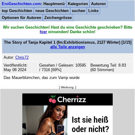
EroGeschichten.com
: Hauptmenü
Kategorien
Autoren
top Geschichten
neue Geschichten
suchen
Links
Optionen für Autoren
Zeichengrösse
Wir suchen Geschichten! Hast du eine Geschichte geschrieben? Bitte
hier
einsenden! Danke schön!
The Story of Tanja Kapitel 1
(fm:Exhibitionismus,
2127
Wörter) [1/15]
alle Teile anzeigen
Autor:
Chris72
Veröffentlicht:
Gesehen / Gelesen: 10595
Bewertung Teil: 8.83
May 08 2024
/ 7316 [69%]
(60 Stimmen)
Das Mauerblümchen, das zum Vamp wurde
[ Werbung: ]