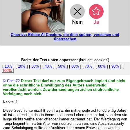
Cherrizz: Erlebe AI Creators, die dich spüren, verstehen und
überraschen
Breite der Text unten anpassen:
(braucht 'cookies')
[
10%
] [
20%
] [
30%
] [
40%
] [
50%
] [
60%
] [
70%
] [
80%
] [
90%
] [
100%
]
© Chris72
Dieser Text darf nur zum Eigengebrauch kopiert und nicht
ohne die schriftliche Einwilligung des Autors anderweitig
veröffentlicht werden. Zuwiderhandlungen ziehen strafrechtliche
Verfolgung nach sich.
Kapitel 1
Diese Geschichte erzählt von Tanja, die mittlerweile achtunddreißig Jahre
alt ist und endlich das in ihrem erotischen Leben erreicht hat, von dem sie
lange nichts wußte aber offenbar immer geträumt hat. Der Werdegang von
Tanja beginnt im zarten Alter von neunzehn Jahren, eine Abschlussparty
zum Schulabgang sollte der Auslöser ihrer neuen Entwicklung werden.