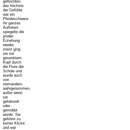
geflochten,
das höchste
der Gefühle
war ein
Pferdeschwanz.
Ihr ganzes
Auftreten
spiegelte die
prüder
Erziehung
wieder,
meist ging
sie mit
gesenktem
Kopf durch
die Flure der
Schule und
wurde auch
von
niemandem
wahrgenommen,
außer wenn
sie
gehänselt
oder
gemobbt
wurde. Sie
gehörte zu
keiner Klicke
und war