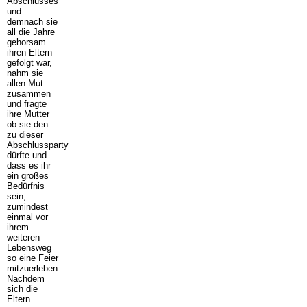
Abschlusses
und
demnach sie
all die Jahre
gehorsam
ihren Eltern
gefolgt war,
nahm sie
allen Mut
zusammen
und fragte
ihre Mutter
ob sie den
zu dieser
Abschlussparty
dürfte und
dass es ihr
ein großes
Bedürfnis
sein,
zumindest
einmal vor
ihrem
weiteren
Lebensweg
so eine Feier
mitzuerleben.
Nachdem
sich die
Eltern