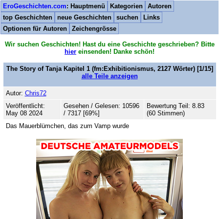
EroGeschichten.com
: Hauptmenü
Kategorien
Autoren
top Geschichten
neue Geschichten
suchen
Links
Optionen für Autoren
Zeichengrösse
Wir suchen Geschichten! Hast du eine Geschichte geschrieben? Bitte
hier
einsenden! Danke schön!
The Story of Tanja Kapitel 1
(fm:Exhibitionismus,
2127
Wörter) [1/15]
alle Teile anzeigen
Autor:
Chris72
Veröffentlicht:
Gesehen / Gelesen: 10596
Bewertung Teil: 8.83
May 08 2024
/ 7317 [69%]
(60 Stimmen)
Das Mauerblümchen, das zum Vamp wurde