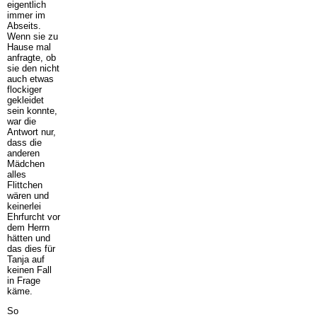
eigentlich
immer im
Abseits.
Wenn sie zu
Hause mal
anfragte, ob
sie den nicht
auch etwas
flockiger
gekleidet
sein konnte,
war die
Antwort nur,
dass die
anderen
Mädchen
alles
Flittchen
wären und
keinerlei
Ehrfurcht vor
dem Herrn
hätten und
das dies für
Tanja auf
keinen Fall
in Frage
käme.
So