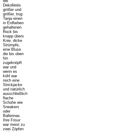
die
Dekolletés
größer und
größer, trug
Tanja einen
in Erdfarben
gehaltenen
Rock bis
knapp übers
Knie, dicke
Strümpfe,
eine Bluse
die bis oben
hin
zugeknöpft
war und
wenn es
kühl war
noch eine
Strickjacke
und natürlich
ausschließlich
flache
Schuhe wie
Sneakers
oder
Ballerinas.
Ihre Frisur
war meist zu
zwei Zöpfen