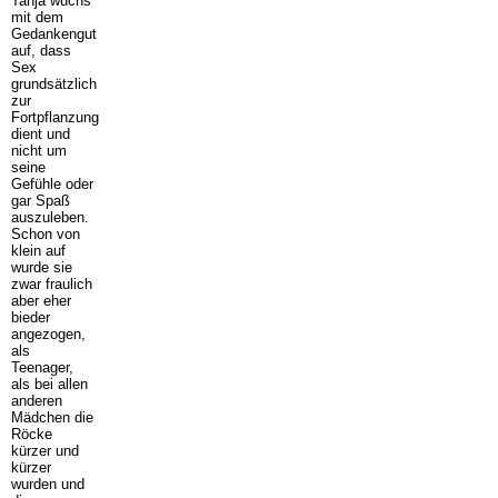
Tanja wuchs
mit dem
Gedankengut
auf, dass
Sex
grundsätzlich
zur
Fortpflanzung
dient und
nicht um
seine
Gefühle oder
gar Spaß
auszuleben.
Schon von
klein auf
wurde sie
zwar fraulich
aber eher
bieder
angezogen,
als
Teenager,
als bei allen
anderen
Mädchen die
Röcke
kürzer und
kürzer
wurden und